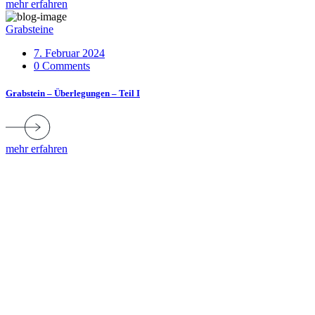
mehr erfahren
Grabsteine
7. Februar 2024
0 Comments
Grabstein – Überlegungen – Teil I
mehr erfahren
Über uns
Durch unsere langjährige Erfahrung beraten wir Sie fachmännisch
und sind für Sie ein zuverlässiger Partner für diese wichtige
Entscheidung.
Öffnungszeiten
Montag - Donnerstag:
09:00 - 12:00 Uhr