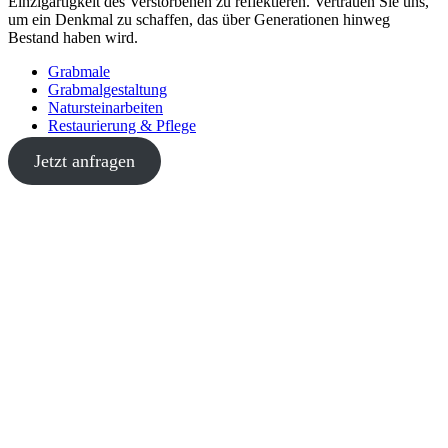
Einzigartigkeit des Verstorbenen zu reflektieren. Vertrauen Sie uns,
um ein Denkmal zu schaffen, das über Generationen hinweg
Bestand haben wird.
Grabmale
Grabmalgestaltung
Natursteinarbeiten
Restaurierung & Pflege
Jetzt anfragen
Über uns
Durch unsere langjährige Erfahrung beraten wir Sie fachmännisch
und sind für Sie ein zuverlässiger Partner für diese wichtige
Entscheidung.
Öffnungszeiten
Montag - Donnerstag:
09:00 - 12:00 Uhr
13:00 - 17:00 Uhr
Freitag: 09:00 - 12:00