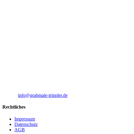
Öffnungszeiten
Montag - Donnerstag:
09:00 - 12:00 Uhr
13:00 - 17:00 Uhr
Freitag: 09:00 - 12:00
Samstag: nach Vereinbarung
Kontakt
Grabmale Trippler
Inhaber: Steinmetzmeister Wingolf Trippler
Wanzleber Chaussee 16
39116 Magdeburg-Ottersleben
Telefon : 0391/6311872
E-Mail:
info@grabmale-trippler.de
Rechtliches
Impressum
Datenschutz
AGB