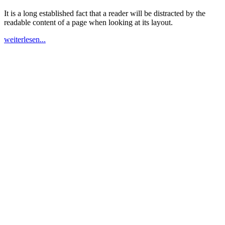
It is a long established fact that a reader will be distracted by the
readable content of a page when looking at its layout.
weiterlesen...
Über uns
Durch unsere langjährige Erfahrung beraten wir Sie fachmännisch
und sind für Sie ein zuverlässiger Partner für diese wichtige
Entscheidung.
Öffnungszeiten
Montag - Donnerstag:
09:00 - 12:00 Uhr
13:00 - 17:00 Uhr
Freitag: 09:00 - 12:00
Samstag: nach Vereinbarung
Kontakt